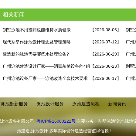
相关新闻
别墅泳池不用投药也能维持水质健康
【2026-08-06】
别墅
现代别墅作泳池设计理念及管理策略
【2026-07-12】
广州
建造新的泳池需要哪些水处理设备?
【2026-06-29】
何避
广州
广州泳池建造设计厂家——消毒杀菌设备的4组
【2026-06-23】
别墅
最优搭配！
广州泳池设备厂家——泳池改造全套技术要求
【2026-06-17】
广州
程！
泳池翻新服务
泳池设计服务
泳池建造流程
新闻资讯
浦泳池设备有限公司
粤ICP备16080222号
主要业务：别墅泳池设计,泳池设
池建造,泳池设计 多年实际设计建造经营值得信赖！