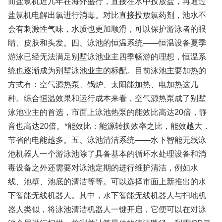
而盐氯机近几年在海外盛行，直接在水中投放盐，再通过
盐氯机电解出氯进行消毒。对比直接投放氯药剂，池水不
会有刺激性气味，水质也更加顺滑，可以保护游泳者的眼
睛、皮肤和头发。四、泳池的恒温系统——恒温设备夏季
游泳已经无法满足别墅泳池业主四季畅游的理想，恒温系
统也逐渐成为别墅泳池业主的标配。目前泳池主要加热的
方式有：空气源热泵、锅炉、太阳能加热、电加热这几
种。综合恒温效果和运行成本来看，空气源热泵成了别墅
泳池业主的首选，市面上泳池热泵的能效比高达20倍，静
音也高达20倍。*能效比：能源转换效率之比，能效越大，
节省的电能越多。五、泳池清洁系统——水下智能无线泳
池机器人一个游泳池除了具备基本的循环水处理设备和消
毒设备之外还需要对泳池定期的进行维护清洁，例如水
线、池壁、池底的清洁等等。可以选择市面上新推出的水
下智能无线机器人。其中，水下智能无线机器人与扫地机
器人类似，将泳池清洁机器人一键开启，它便可以在对泳