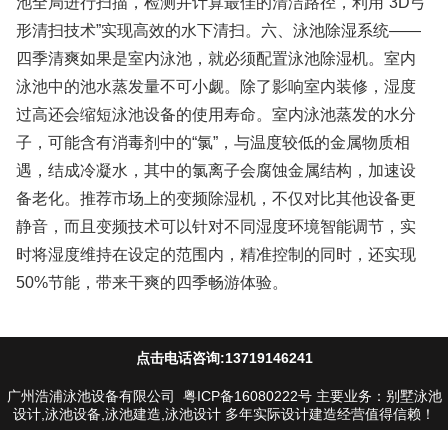
池全局进行扫描，检测并计算最佳的清洁路径，利用“3D弓
形清扫技术”实现高效的水下清扫。六、泳池除湿系统——
四季清爽如果是室内泳池，就必须配置泳池除湿机。室内
泳池中的池水蒸发量不可小觑。除了影响室内装修，湿度
过高还会缩短泳池设备的使用寿命。室内泳池蒸发的水分
子，可能含有消毒剂中的“氯”，与温度较低的金属物质相
遇，结成冷凝水，其中的氯离子会腐蚀金属结构，加速设
备老化。推荐市场上的变频除湿机，不仅对比其他设备更
静音，而且变频技术可以针对不同湿度环境智能调节，实
时将湿度维持在设定的范围内，精准控制的同时，还实现
50%节能，带来干爽的四季畅游体验。
点击电话咨询:13719146241
广州浩浦泳池设备有限公司
粤ICP备16080222号
主要业务：别墅泳池
设计,泳池设备,泳池建造,泳池设计 多年实际设计建造经营值得信赖！