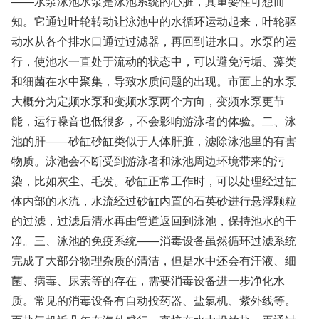
——水泵泳池水泵是泳池系统的心脏，其重要性可想而
知。它通过叶轮转动让泳池中的水循环运动起来，叶轮驱
动水从各个排水口通过过滤器，再回到进水口。水泵的运
行，使池水一直处于流动的状态中，可以避免污垢、藻类
和细菌在水中聚集，导致水质问题的出现。市面上的水泵
大概分为定频水泵和变频水泵两个方向，变频水泵更节
能，运行噪音也低很多，不会影响游泳者的体验。二、泳
池的肝——砂缸砂缸类似于人体肝脏，滤除泳池里的有害
物质。泳池会不断受到游泳者和泳池周边环境带来的污
染，比如灰尘、毛发。砂缸正常工作时，可以处理经过缸
体内部的水流，水流经过砂缸内置的石英砂进行悬浮颗粒
的过滤，过滤后清水再由管道返回到泳池，保持池水的干
净。三、泳池的免疫系统——消毒设备虽然循环过滤系统
完成了大部分物理杂质的清洁，但是水中还会有汗液、细
菌、病毒、尿素等的存在，需要消毒设备进一步净化水
质。常见的消毒设备有自动投药器、盐氯机、紫外线等。