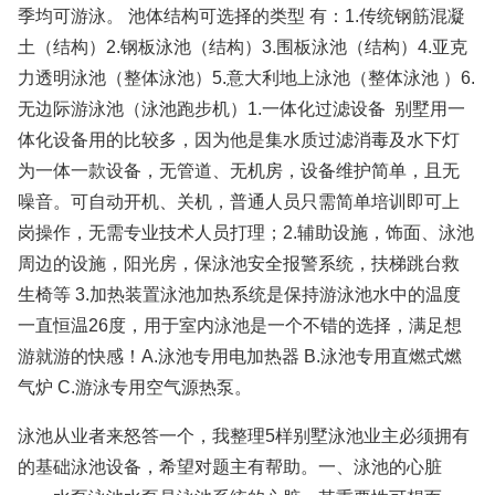
季均可游泳。 池体结构可选择的类型 有：1.传统钢筋混凝
土（结构）2.钢板泳池（结构）3.围板泳池（结构）4.亚克
力透明泳池（整体泳池）5.意大利地上泳池（整体泳池 ）6.
无边际游泳池（泳池跑步机）1.一体化过滤设备 别墅用一
体化设备用的比较多，因为他是集水质过滤消毒及水下灯
为一体一款设备，无管道、无机房，设备维护简单，且无
噪音。可自动开机、关机，普通人员只需简单培训即可上
岗操作，无需专业技术人员打理；2.辅助设施，饰面、泳池
周边的设施，阳光房，保泳池安全报警系统，扶梯跳台救
生椅等 3.加热装置泳池加热系统是保持游泳池水中的温度
一直恒温26度，用于室内泳池是一个不错的选择，满足想
游就游的快感！A.泳池专用电加热器 B.泳池专用直燃式燃
气炉 C.游泳专用空气源热泵。
泳池从业者来怒答一个，我整理5样别墅泳池业主必须拥有
的基础泳池设备，希望对题主有帮助。一、泳池的心脏