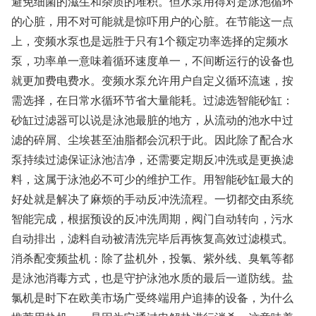
避免细菌的滋生和杂质的堆积。但水泵用得对是泳池循环
的心脏，用不对可能就是惊吓用户的心脏。在节能这一点
上，变频水泵也是远胜于只有1个额定功率选择的定频水
泵，功率单一意味着循环速度单一，不间断运行的设备也
就更加费电费水。变频水泵允许用户自定义循环流速，按
需选择，在日常水循环节省大量能耗。过滤选智能砂缸：
砂缸过滤器可以说是泳池最脏的地方，从流动的池水中过
滤的碎屑、尘埃甚至油脂都会沉积于此。因此除了配合水
泵持续过滤保证泳池洁净，还需要定期反冲洗或是更换滤
料，这属于泳池必不可少的维护工作。用智能砂缸最大的
好处就是解决了麻烦的手动反冲洗流程。一切都交由系统
智能完成，根据预设的反冲洗周期，阀门自动转向，污水
自动排出，滤料自动被清洗完毕后再恢复高效过滤模式。
消杀配变频盐机：除了盐机外，投氯、紫外线、臭氧等都
是泳池消毒方式，也是守护泳池水质的最后一道防线。盐
氯机是时下在欧美市场广受终端用户追捧的设备，为什么