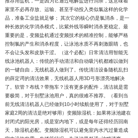
推荐用盐机，一是因为它通过电解盐进行消杀，这意味着
家里不必再存放、运输、甚至手动投入类似氯这样的化学
品，准备工业盐就足够； 其次它的核心仍是氯消杀，是一
种长效的化学消杀模式，比紫外线等瞬时消杀更稳定。最
重要的是，变频盐机通过变频技术的精准控制，能够严格
控制氯的产生和消杀程度，让泳池水质不再刺激眼睛，也
不会让头发和皮肤干涩。（这个必配）日常清洁用智能无
线泳池机器人：传统的手动清洁和自动吸污机都难以做到
的一键自由，无线机器人做到了。传统清洁设备随机乱扫
的薛定谔的清洁效果，无线机器人用3D弓形漂亮地解决
了。软管？布线？带拖车？没有更多的配件，清洁就是需
要极简，对于别墅泳池用户，真的很难不推荐。（看到当
前无线清洁机器人已经做到10小时续航使用了，对于别墅
家庭2周的清洁是绝对够用）变频除湿机：如果将泳池建在
封闭式的阳光房，或是室内地下，或是每年还得经历回南
天，除湿机必配。变频除湿机可以避免室内水汽过量造成