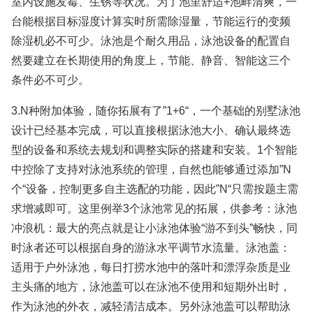
室内设施发霉、生锈等状况。为了池里舒适+池畔清爽，一
台能根据目标湿度计算实时所需除湿量，节能运行的变频
除湿机必不可少。泳池是个耐久用品，泳池设备的配置自
然要建立在长期使用的角度上，节能、静音、智能这三个
条件必不可少。
3.N种附加体验，随你拓展有了”1+6“，一个基础的别墅泳池
设计已经基本完成，可以直接根据泳池大小、确认最终选
型的设备和系统去规划和调整实际的搭建和安装。1个智能
中控除了支持对泳池系统的管理，自然也能够通过添加”N
个“设备，控制更多自主选配的功能，因此”N“只需按题主需
求增减即可。这里例举3个泳池常见的拓展，供参考：泳池
冲浪机：最大的亮点就是让小泳池体验“游不到头”畅快，同
时泳者还可以根据自身的游泳水平调节水流量。泳池盖：
适用于户外泳池，每日打捞水池中的落叶和漂浮杂质是业
主头痛的地方，泳池盖可以在泳池不使用和短期外出时，
作为泳池的外衣，减轻清洁成本。另外泳池盖可以帮助泳