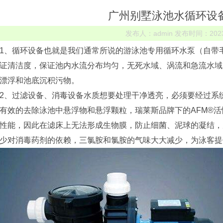
广州别墅泳池水循环设
发布人：admin 发布时间：2023-0
1、循环设备也就是我们通常所说的游泳池专用循环水泵（自带
证清洁度，保证池内水流分布均匀，无死水域、涡流和急流水域
漂浮和池底沉积污物。
2、过滤设备、消毒设备水质想要处理干净透亮，必须要经过系
有效的去除泳池中悬浮物和悬浮颗粒，瑞莱斯品牌下的AFM®
性能，因此在滤床上无法形成生物膜，防止细菌、泥球的凝结，
少对消毒药剂的依赖，三氯胺和氯胺的气味大大减少，为泳客