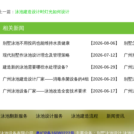
上一篇：
泳池建造设计时灯光如何设计
相关新闻
别墅泳池不用投药也能维持水质健康
【2026-08-06】
别墅
现代别墅作泳池设计理念及管理策略
【2026-07-12】
广州
建造新的泳池需要哪些水处理设备?
【2026-06-29】
何避
广州
广州泳池建造设计厂家——消毒杀菌设备的4组
【2026-06-23】
别墅
最优搭配！
广州泳池设备厂家——泳池改造全套技术要求
【2026-06-17】
广州
程！
泳池翻新服务
泳池设计服务
泳池建造流程
新闻资讯
浦泳池设备有限公司
粤ICP备16080222号
主要业务：别墅泳池设计,泳池设