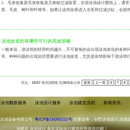
1、毛发收集器毛发收集器又称粗过滤装置，在游泳池设计图纸上，通
质、毛发、树叶和纤维等。如果让这些杂质进入水泵和过滤沙缸，会损
泳池改造的有哪些可行的高效策略
一般来说，游泳馆的经营时间越久，不可避免的会出现泳池老化的各种
等。种种问题的出现迫切需要进行泳池改造，尤其是疫情影响下游泳馆
页次：
10/37
每页[
10
]项 共[
363
]条记录
首页
上一页
6
7
8
泳池翻新服务
泳池设计服务
泳池建造流程
新闻资讯
浦泳池设备有限公司
粤ICP备16080222号
主要业务：别墅泳池设计,泳池设
池建造,泳池设计 多年实际设计建造经营值得信赖！