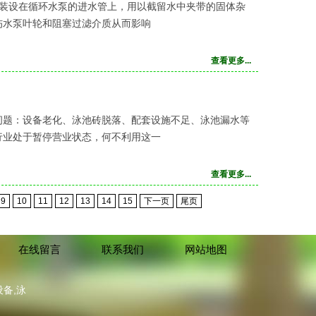
常装设在循环水泵的进水管上，用以截留水中夹带的固体杂
伤水泵叶轮和阻塞过滤介质从而影响
查看更多...
问题：设备老化、泳池砖脱落、配套设施不足、泳池漏水等
行业处于暂停营业状态，何不利用这一
查看更多...
9
10
11
12
13
14
15
下一页
尾页
在线留言
联系我们
网站地图
备,泳